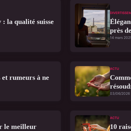
DIVERTISSE
 : la qualité suisse
Éléganc
près de
14 mars 202
ACTU
s et rumeurs à ne
Commen
résoud
03/06/2026 
ACTU
 le meilleur
10 rais