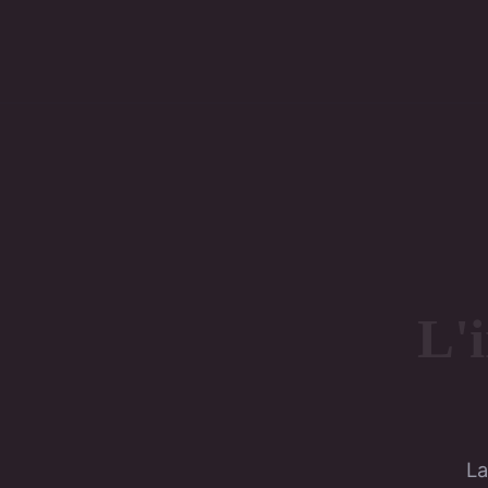
L'i
La