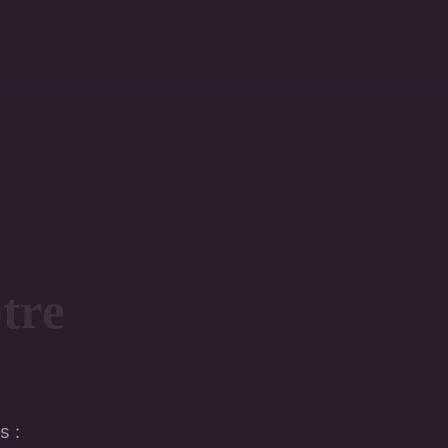
tre
s :