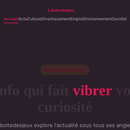
Accueil
Actu
Culture
Divertissement
Emploi
Environnement
Société
🎲 Le média qui bouge
nfo qui fait
vibrer
vo
curiosité
boitedesjeux explore l'actualité sous tous ses angle