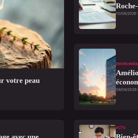
Roche-
10/06/2026 
ENVIRONNE
Amélio
our votre peau
économ
09/06/2026 
ACTU
age avec une
Bien-êt