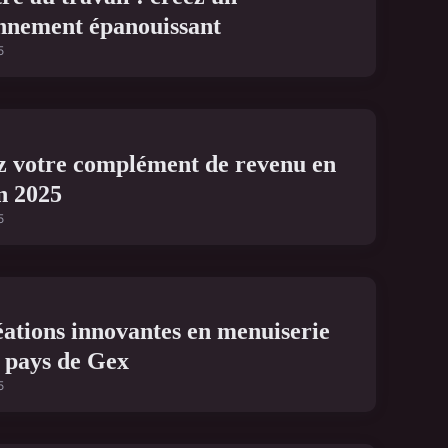
nnement épanouissant
5
z votre complément de revenu en
en 2025
5
éations innovantes en menuiserie
e pays de Gex
5