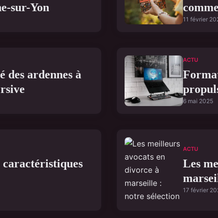
he-sur-Yon
comme
11 février 20
ACTU
té des ardennes à
Formati
rsive
propuls
6 mai 2025
ACTU
 caractéristiques
Les me
marseil
17 février 2