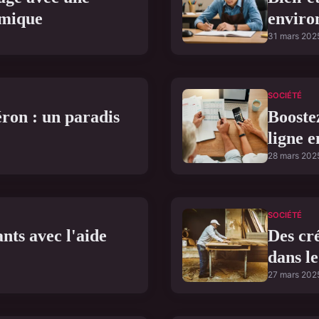
omique
enviro
31 mars 202
SOCIÉTÉ
ron : un paradis
Booste
ligne 
28 mars 202
SOCIÉTÉ
nts avec l'aide
Des cr
dans l
27 mars 202