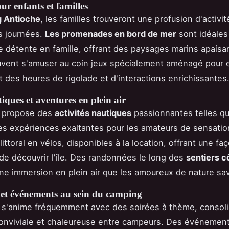
our enfants et familles
 Antioche
, les familles trouveront une profusion d'activi
s journées.
Les promenades en bord de mer
sont idéales
détente en famille, offrant des paysages marins apaisa
vent s'amuser au coin jeux spécialement aménagé pour 
t des heures de rigolade et d'interactions enrichissantes
iques et aventures en plein air
 propose des
activités nautiques
passionnantes telles que
es expériences exaltantes pour les amateurs de sensatio
littoral en vélos, disponibles à la location, offrant une fa
e découvrir l'île. Des randonnées le long des
sentiers c
ne immersion en plein air que les amoureux de nature sa
et événements au sein du camping
 s'anime fréquemment avec des soirées à thème, consol
onviviale et chaleureuse entre campeurs. Des événement