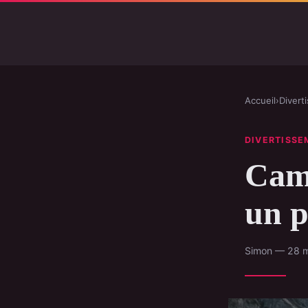
Accueil
›
Divert
DIVERTISSE
Camp
un p
Simon — 28 m