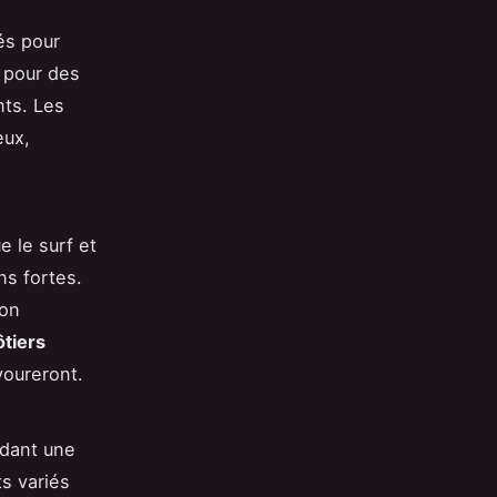
tés pour
 pour des
nts. Les
eux,
.
 le surf et
ns fortes.
çon
ôtiers
voureront.
idant une
s variés