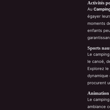
Activités p
Au
Camping
égayer leur
moments de 
enfants peu
garantissan
Sports naut
Le camping
le canoë, d
Explorez le 
dynamique d
procurent u
Animation 
Le camping
ambiance c