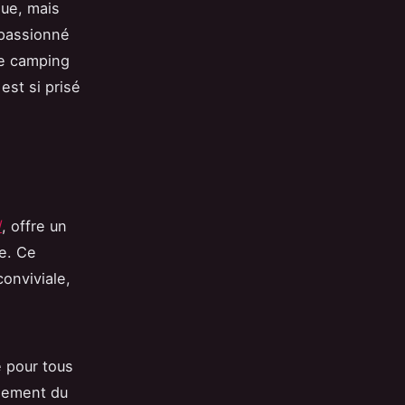
que, mais
 passionné
le camping
est si prisé
/
, offre un
e. Ce
onviviale,
e pour tous
agement du