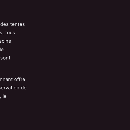
 des tentes
s, tous
scine
de
 sont
onnant offre
servation de
 le