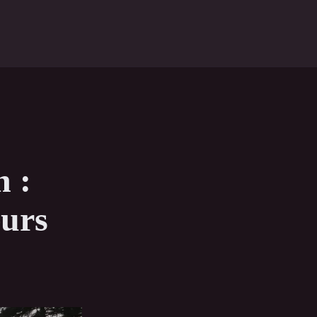
n :
eurs