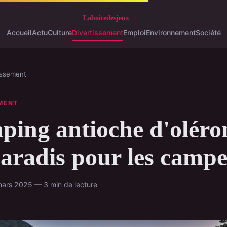
Accueil
Actu
Culture
Divertissement
Emploi
Environnement
Société
issement
MENT
ing antioche d'oléro
aradis pour les camp
ars 2025 — 3 min de lecture