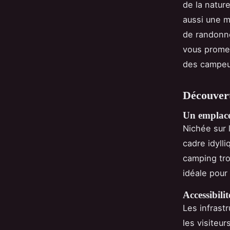
de la natur
aussi une m
de randonn
vous promet
des campeurs
Découver
Un emplace
Nichée sur l
cadre idyll
camping tro
idéale pour 
Accessibilit
Les infrast
les visiteu