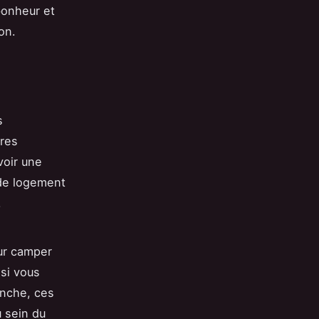
bonheur et
on.
s
fres
voir une
 de logement
.
our camper
 si vous
anche, ces
u sein du