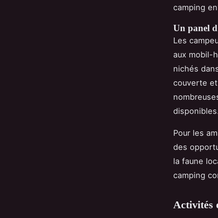
camping env
Un panel d
Les campeur
aux mobil-h
nichés dan
couverte et
nombreuses 
disponibles
Pour les ama
des opportu
la faune lo
camping con
Activités