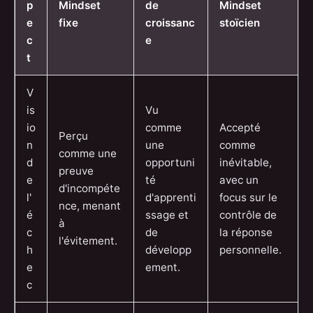
p
Mindset
de
Mindset
e
fixe
croissanc
stoïcien
c
e
t
V
is
Vu
io
comme
Accepté
Perçu
n
une
comme
comme une
d
opportuni
inévitable,
preuve
e
té
avec un
d'incompéte
l'
d'apprenti
focus sur le
nce, menant
é
ssage et
contrôle de
à
c
de
la réponse
l'évitement.
h
développ
personnelle.
e
ement.
c