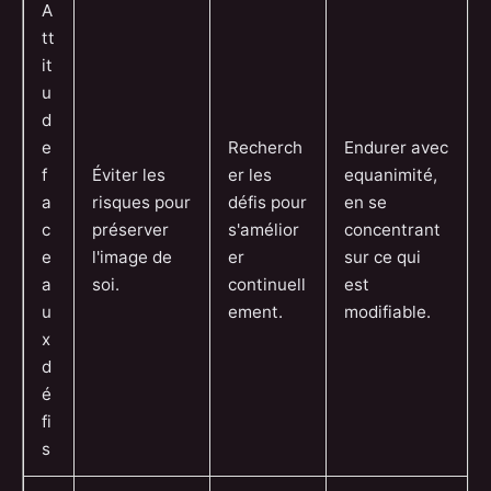
A
tt
it
u
d
e
Recherch
Endurer avec
f
Éviter les
er les
equanimité,
a
risques pour
défis pour
en se
c
préserver
s'amélior
concentrant
e
l'image de
er
sur ce qui
a
soi.
continuell
est
u
ement.
modifiable.
x
d
é
fi
s